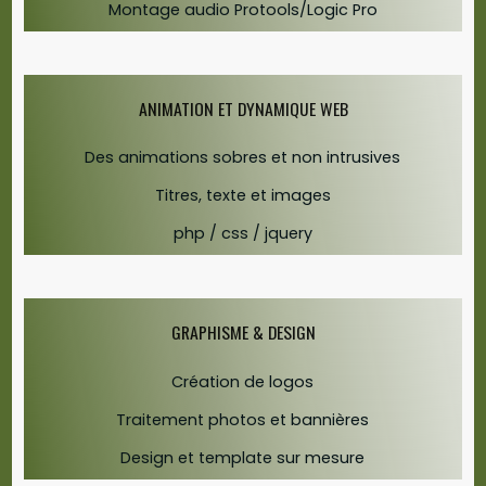
Montage audio Protools/Logic Pro
ANIMATION ET DYNAMIQUE WEB
Des animations sobres et non intrusives
Titres, texte et images
php / css / jquery
GRAPHISME & DESIGN
Création de logos
Traitement photos et bannières
Design et template sur mesure