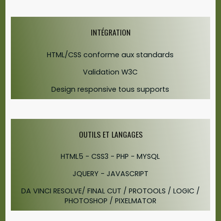
INTÉGRATION
HTML/CSS conforme aux standards
Validation W3C
Design responsive tous supports
OUTILS ET LANGAGES
HTML5 - CSS3 - PHP - MYSQL
JQUERY - JAVASCRIPT
DA VINCI RESOLVE/ FINAL CUT / PROTOOLS / LOGIC /
PHOTOSHOP / PIXELMATOR